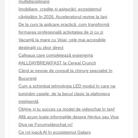
multidisciplinare
Imobiliare, credite și asigurări: ecosistemul
câștigător în 2026. Acceleratorul revine la Iași
De la curs la aplicare practică: cum transformă
formarea profesională activitatea de zi cu zi
Vacanță la mare cu Voiaj: cele mai accesibile
destinații cu zbor direct
Cafeaua care completează experiența
#ALLDAYBREAKFAST la Cereal Crunch
Când ai nevoie de consult la chirurg specialist în
București
Cum a schimbat tehnologia LED modul în care ne
luminăm casele: de la becul clasic la plafoniera
inteligentă
Obține și tu succes ca model de videochat în Iași!
Află acum toate informațiile despre Heylux sau Viva
Diva pe Forumvideochat.ro!
Ce rol joacă AI în ecosistemul Galaxy