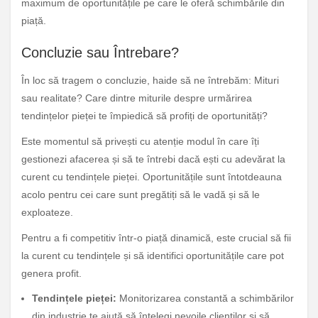
maximum de oportunitățile pe care le oferă schimbările din
piață.
Concluzie sau Întrebare?
În loc să tragem o concluzie, haide să ne întrebăm: Mituri
sau realitate? Care dintre miturile despre urmărirea
tendințelor pieței te împiedică să profiți de oportunități?
Este momentul să privești cu atenție modul în care îți
gestionezi afacerea și să te întrebi dacă ești cu adevărat la
curent cu tendințele pieței. Oportunitățile sunt întotdeauna
acolo pentru cei care sunt pregătiți să le vadă și să le
exploateze.
Pentru a fi competitiv într-o piață dinamică, este crucial să fii
la curent cu tendințele și să identifici oportunitățile care pot
genera profit.
Tendințele pieței:
Monitorizarea constantă a schimbărilor
din industrie te ajută să înțelegi nevoile clienților și să