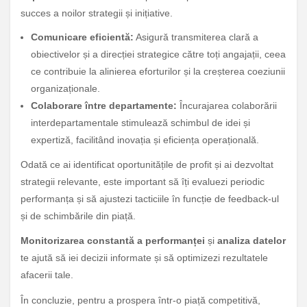
succes a noilor strategii și inițiative.
Comunicare eficientă:
Asigură transmiterea clară a
obiectivelor și a direcției strategice către toți angajații, ceea
ce contribuie la alinierea eforturilor și la creșterea coeziunii
organizaționale.
Colaborare între departamente:
Încurajarea colaborării
interdepartamentale stimulează schimbul de idei și
expertiză, facilitând inovația și eficiența operațională.
Odată ce ai identificat oportunitățile de profit și ai dezvoltat
strategii relevante, este important să îți evaluezi periodic
performanța și să ajustezi tacticiile în funcție de feedback-ul
și de schimbările din piață.
Monitorizarea constantă a performanței
și
analiza datelor
te ajută să iei decizii informate și să optimizezi rezultatele
afacerii tale.
În concluzie, pentru a prospera într-o piață competitivă,