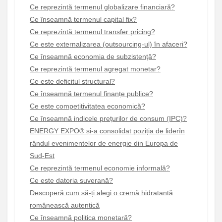
Ce reprezintă termenul globalizare financiară?
Ce înseamnă termenul capital fix?
Ce reprezintă termenul transfer pricing?
Ce este externalizarea (outsourcing-ul) în afaceri?
Ce înseamnă economia de subzistență?
Ce reprezintă termenul agregat monetar?
Ce este deficitul structural?
Ce înseamnă termenul finanțe publice?
Ce este competitivitatea economică?
Ce înseamnă indicele prețurilor de consum (IPC)?
ENERGY EXPO® și-a consolidat poziția de liderîn
rândul evenimentelor de energie din Europa de
Sud-Est
Ce reprezintă termenul economie informală?
Ce este datoria suverană?
Descoperă cum să-ți alegi o cremă hidratantă
românească autentică
Ce înseamnă politica monetară?