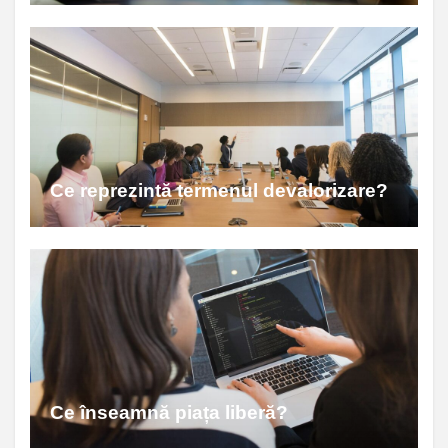
Ce reprezintă termenul devalorizare?
Ce înseamnă piața liberă?