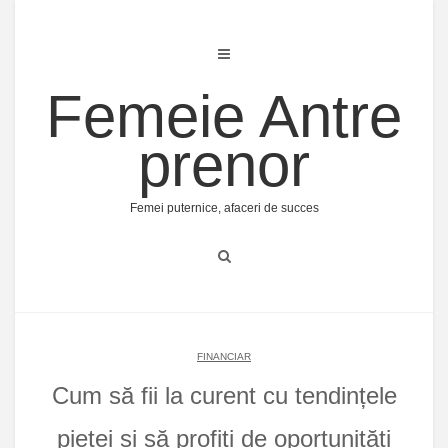
Skip
to
content
Femeie Antre
prenor
Femei puternice, afaceri de succes
FINANCIAR
Cum să fii la curent cu tendințele
pieței și să profiți de oportunități