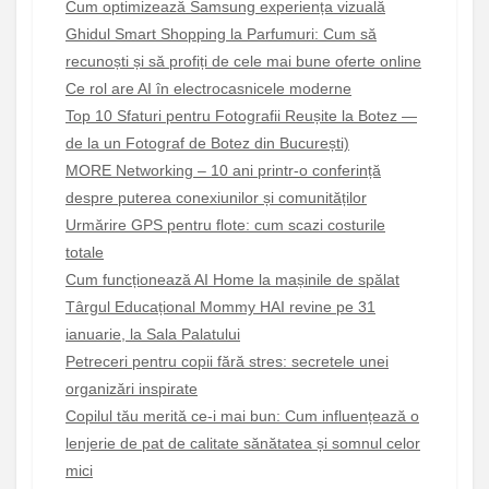
Cum optimizează Samsung experiența vizuală
Ghidul Smart Shopping la Parfumuri: Cum să
recunoști și să profiți de cele mai bune oferte online
Ce rol are AI în electrocasnicele moderne
Top 10 Sfaturi pentru Fotografii Reușite la Botez —
de la un Fotograf de Botez din București)
MORE Networking – 10 ani printr-o conferință
despre puterea conexiunilor și comunităților
Urmărire GPS pentru flote: cum scazi costurile
totale
Cum funcționează AI Home la mașinile de spălat
Târgul Educațional Mommy HAI revine pe 31
ianuarie, la Sala Palatului
Petreceri pentru copii fără stres: secretele unei
organizări inspirate
Copilul tău merită ce-i mai bun: Cum influențează o
lenjerie de pat de calitate sănătatea și somnul celor
mici