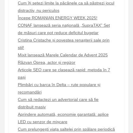
Cum îți setezi limite la păcănele ca să păstrezi jocul
distractiv, nu periculos
Începe ROMANIAN ENERGY WEEK 2025!
CONAF lansează seria națională „SupraTAX” Set
de măsuri care pot reduce deficitul bugetar
Cristina Cristache și povestea renașterii sale prin
stil!
Mixit lansează Marele Calendar de Advent 2025
Răzvan Oprea, actor și regizor
Articole SEO care se clasează rapid: metoda în 7
pași
Plimbări cu barca în Delta – rute populare și
recomandări
Cum să redactezi un advertorial care să fie
distribuit masiv
Aprindere automată, economie garantată: aplice
LED cu senzor de mișcare
Cum prelungești viața saltelei prin spălare periodică