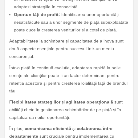
adaptezi strategiile în consecință.
Oportunități de profit:
Identificarea unor oportunități
nesatisfăcute sau a unor segmente de piață subexploatate
poate duce la creșterea veniturilor și a cotei de piață.
Adaptabilitatea la schimbare și capacitatea de a inova sunt
două aspecte esențiale pentru succesul într-un mediu
concurențial.
Într-o piață în continuă evoluție, adaptarea rapidă la noile
cerințe ale clienților poate fi un factor determinant pentru
retenția acestora și pentru creșterea loialității față de brandul
tău.
Flexibilitatea strategiilor
și
agilitatea operațională
sunt
abilități cheie în gestionarea schimbărilor de pe piață și în
capitalizarea noilor oportunități.
În plus,
comunicarea eficientă
și
colaborarea între
departamente
sunt cruciale pentru implementarea cu