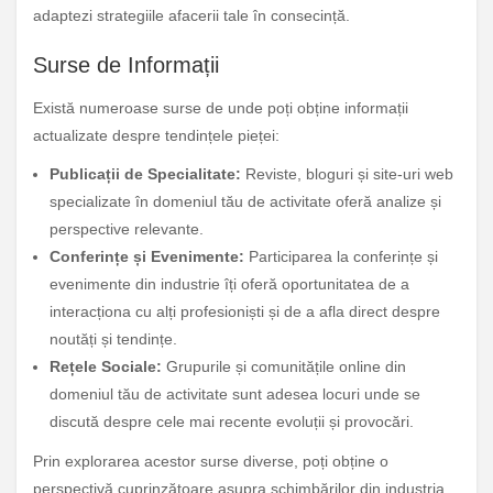
adaptezi strategiile afacerii tale în consecință.
Surse de Informații
Există numeroase surse de unde poți obține informații
actualizate despre tendințele pieței:
Publicații de Specialitate:
Reviste, bloguri și site-uri web
specializate în domeniul tău de activitate oferă analize și
perspective relevante.
Conferințe și Evenimente:
Participarea la conferințe și
evenimente din industrie îți oferă oportunitatea de a
interacționa cu alți profesioniști și de a afla direct despre
noutăți și tendințe.
Rețele Sociale:
Grupurile și comunitățile online din
domeniul tău de activitate sunt adesea locuri unde se
discută despre cele mai recente evoluții și provocări.
Prin explorarea acestor surse diverse, poți obține o
perspectivă cuprinzătoare asupra schimbărilor din industria