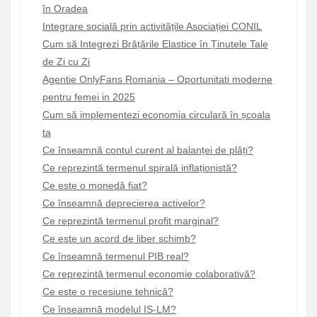
în Oradea
Integrare socială prin activitățile Asociației CONIL
Cum să Integrezi Brățările Elastice în Ținutele Tale
de Zi cu Zi
Agentie OnlyFans Romania – Oportunitati moderne
pentru femei in 2025
Cum să implementezi economia circulară în școala
ta
Ce înseamnă contul curent al balanței de plăți?
Ce reprezintă termenul spirală inflaționistă?
Ce este o monedă fiat?
Ce înseamnă deprecierea activelor?
Ce reprezintă termenul profit marginal?
Ce este un acord de liber schimb?
Ce înseamnă termenul PIB real?
Ce reprezintă termenul economie colaborativă?
Ce este o recesiune tehnică?
Ce înseamnă modelul IS-LM?