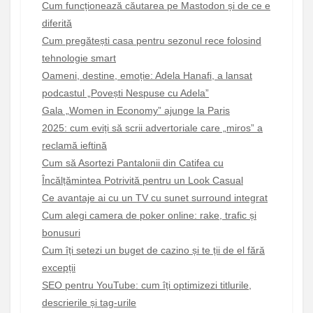
Cum funcționează căutarea pe Mastodon și de ce e
diferită
Cum pregătești casa pentru sezonul rece folosind
tehnologie smart
Oameni, destine, emoție: Adela Hanafi, a lansat
podcastul „Povești Nespuse cu Adela”
Gala „Women in Economy” ajunge la Paris
2025: cum eviți să scrii advertoriale care „miros” a
reclamă ieftină
Cum să Asortezi Pantalonii din Catifea cu
Încălțămintea Potrivită pentru un Look Casual
Ce avantaje ai cu un TV cu sunet surround integrat
Cum alegi camera de poker online: rake, trafic și
bonusuri
Cum îți setezi un buget de cazino și te ții de el fără
excepții
SEO pentru YouTube: cum îți optimizezi titlurile,
descrierile și tag-urile