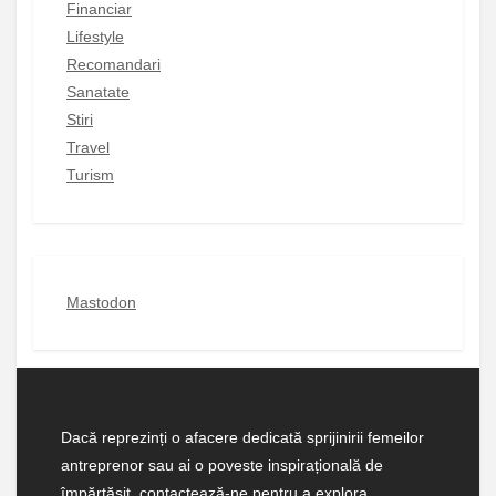
Financiar
Lifestyle
Recomandari
Sanatate
Stiri
Travel
Turism
Mastodon
Dacă reprezinți o afacere dedicată sprijinirii femeilor
antreprenor sau ai o poveste inspirațională de
împărtășit, contactează-ne pentru a explora