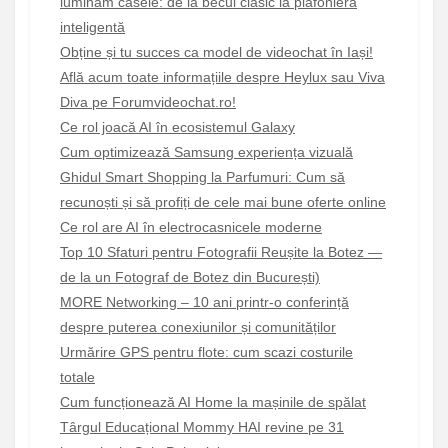
luminăm casele: de la becul clasic la plafoniera
inteligentă
Obține și tu succes ca model de videochat în Iași!
Află acum toate informațiile despre Heylux sau Viva
Diva pe Forumvideochat.ro!
Ce rol joacă AI în ecosistemul Galaxy
Cum optimizează Samsung experiența vizuală
Ghidul Smart Shopping la Parfumuri: Cum să
recunoști și să profiți de cele mai bune oferte online
Ce rol are AI în electrocasnicele moderne
Top 10 Sfaturi pentru Fotografii Reușite la Botez —
de la un Fotograf de Botez din București)
MORE Networking – 10 ani printr-o conferință
despre puterea conexiunilor și comunităților
Urmărire GPS pentru flote: cum scazi costurile
totale
Cum funcționează AI Home la mașinile de spălat
Târgul Educațional Mommy HAI revine pe 31