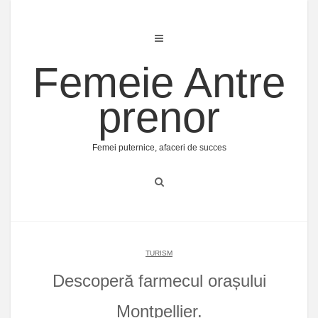
Skip
to
content
Femeie Antre
prenor
Femei puternice, afaceri de succes
TURISM
Descoperă farmecul orașului
Montpellier.