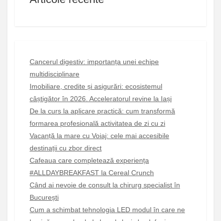
Cancerul digestiv: importanța unei echipe
multidisciplinare
Imobiliare, credite și asigurări: ecosistemul
câștigător în 2026. Acceleratorul revine la Iași
De la curs la aplicare practică: cum transformă
formarea profesională activitatea de zi cu zi
Vacanță la mare cu Voiaj: cele mai accesibile
destinații cu zbor direct
Cafeaua care completează experiența
#ALLDAYBREAKFAST la Cereal Crunch
Când ai nevoie de consult la chirurg specialist în
București
Cum a schimbat tehnologia LED modul în care ne