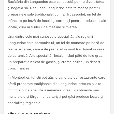
Bucătăria din Languedoc este cunoscută pentru diversitatea
și bogăția sa. Regiunea Languedoc este faimoasă pentru
preparatele sale tradiționale, cum ar fi cassoulet, un fel de
mâncare pe bază de fasole și carne, și pentru produsele sale
locale, cum ar fi uleiul de măsline și mierea.
Una dintre cele mai cunoscute specialități ale regiunii
Languedoc este cassoulet-ul, un fel de mâncare pe bază de
fasole și carne, care este preparat în mod tradițional în vase
de ceramică. Alte specialități locale includ pâté de foie gras,
un preparat din ficat de gâscă, și crème brûlée, un desert
clasic francez.
În Montpellier, turiștii pot găsi o varietate de restaurante care
oferă preparate tradiționale din Languedoc, precum și alte
tipuri de bucătărie. De asemenea, orașul găzduiește mai
multe piețe și târguri, unde turiștii pot găsi produse locale și
specialități regionale.