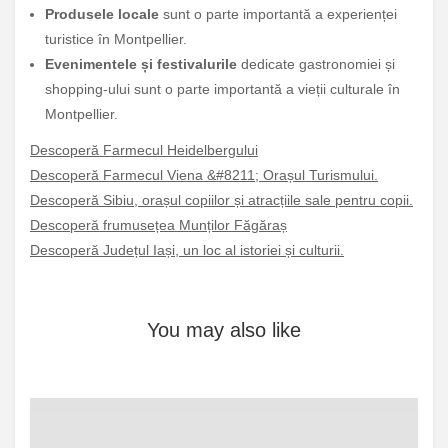
Produsele locale
sunt o parte importantă a experienței
turistice în Montpellier.
Evenimentele și festivalurile
dedicate gastronomiei și
shopping-ului sunt o parte importantă a vieții culturale în
Montpellier.
Descoperă Farmecul Heidelbergului
Descoperă Farmecul Viena &#8211; Orașul Turismului.
Descoperă Sibiu, orașul copiilor și atracțiile sale pentru copii.
Descoperă frumusețea Munților Făgăraș
Descoperă Județul Iași, un loc al istoriei și culturii.
You may also like