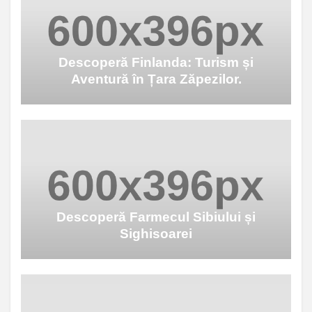
Descoperă Finlanda: Turism și
Aventură în Țara Zăpezilor.
Descoperă Farmecul Sibiului și
Sighisoarei