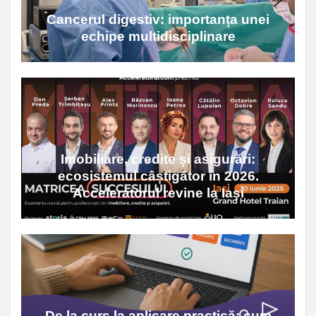
Cancerul digestiv: importanța unei
echipe multidisciplinare
Imobiliare, credite și asigurări:
ecosistemul câștigător în 2026.
Acceleratorul revine la Iași
De la curs la aplicare practică: cum