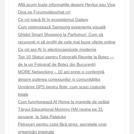
Află acum toate informațiile despre Heylux sau Viva
Diva pe Forumvideochat.ro!
Ce rol joacă AI în ecosistemul Galaxy
Cum optimizează Samsung experiența vizuală
Ghidul Smart Shopping la Parfumuri: Cum să
recunoști și să profiți de cele mai bune oferte online
Ce rol are AI în electrocasnicele moderne
Top 10 Sfaturi pentru Fotografii Reușite la Botez —
de la un Fotograf de Botez din București)
MORE Networking – 10 ani printr-o conferință
despre puterea conexiunilor și comunităților
Urmărire GPS pentru flote: cum scazi costurile
totale
Cum funcționează AI Home la mașinile de spălat
Târgul Educațional Mommy HAI revine pe 31
ianuarie, la Sala Palatului
Petreceri pentru copii fără stres: secretele unei
organizări inspirate