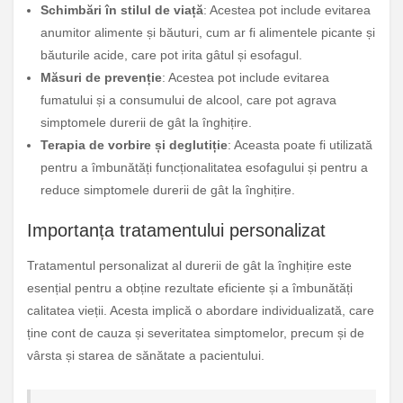
Schimbări în stilul de viață
: Acestea pot include evitarea
anumitor alimente și băuturi, cum ar fi alimentele picante și
băuturile acide, care pot irita gâtul și esofagul.
Măsuri de prevenție
: Acestea pot include evitarea
fumatului și a consumului de alcool, care pot agrava
simptomele durerii de gât la înghițire.
Terapia de vorbire și deglutiție
: Aceasta poate fi utilizată
pentru a îmbunătăți funcționalitatea esofagului și pentru a
reduce simptomele durerii de gât la înghițire.
Importanța tratamentului personalizat
Tratamentul personalizat al durerii de gât la înghițire este
esențial pentru a obține rezultate eficiente și a îmbunătăți
calitatea vieții. Acesta implică o abordare individualizată, care
ține cont de cauza și severitatea simptomelor, precum și de
vârsta și starea de sănătate a pacientului.