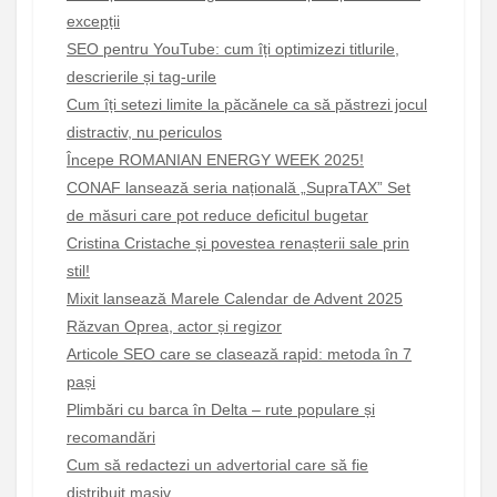
excepții
SEO pentru YouTube: cum îți optimizezi titlurile,
descrierile și tag-urile
Cum îți setezi limite la păcănele ca să păstrezi jocul
distractiv, nu periculos
Începe ROMANIAN ENERGY WEEK 2025!
CONAF lansează seria națională „SupraTAX” Set
de măsuri care pot reduce deficitul bugetar
Cristina Cristache și povestea renașterii sale prin
stil!
Mixit lansează Marele Calendar de Advent 2025
Răzvan Oprea, actor și regizor
Articole SEO care se clasează rapid: metoda în 7
pași
Plimbări cu barca în Delta – rute populare și
recomandări
Cum să redactezi un advertorial care să fie
distribuit masiv