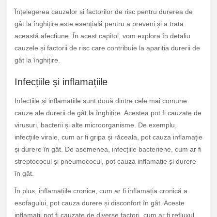
Înțelegerea cauzelor și factorilor de risc pentru durerea de
gât la înghițire este esențială pentru a preveni și a trata
această afecțiune. În acest capitol, vom explora în detaliu
cauzele și factorii de risc care contribuie la apariția durerii de
gât la înghițire.
Infecțiile și inflamațiile
Infecțiile și inflamațiile sunt două dintre cele mai comune
cauze ale durerii de gât la înghițire. Acestea pot fi cauzate de
virusuri, bacterii și alte microorganisme. De exemplu,
infecțiile virale, cum ar fi gripa și răceala, pot cauza inflamație
și durere în gât. De asemenea, infecțiile bacteriene, cum ar fi
streptococul și pneumococul, pot cauza inflamație și durere
în gât.
În plus, inflamațiile cronice, cum ar fi inflamația cronică a
esofagului, pot cauza durere și disconfort în gât. Aceste
inflamații pot fi cauzate de diverse factori, cum ar fi refluxul