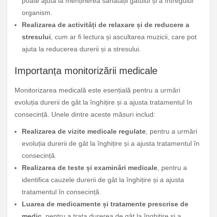
poate ajuta la menținerea sănătății gâtului și a întregului
organism.
Realizarea de activități de relaxare și de reducere a
stresului
, cum ar fi lectura și ascultarea muzicii, care pot
ajuta la reducerea durerii și a stresului.
Importanța monitorizării medicale
Monitorizarea medicală este esențială pentru a urmări
evoluția durerii de gât la înghițire și a ajusta tratamentul în
consecință. Unele dintre aceste măsuri includ:
Realizarea de vizite medicale regulate
, pentru a urmări
evoluția durerii de gât la înghițire și a ajusta tratamentul în
consecință.
Realizarea de teste și examinări medicale
, pentru a
identifica cauzele durerii de gât la înghițire și a ajusta
tratamentul în consecință.
Luarea de medicamente și tratamente prescrise de
medic
, pentru a trata durerea de gât la înghițire și a