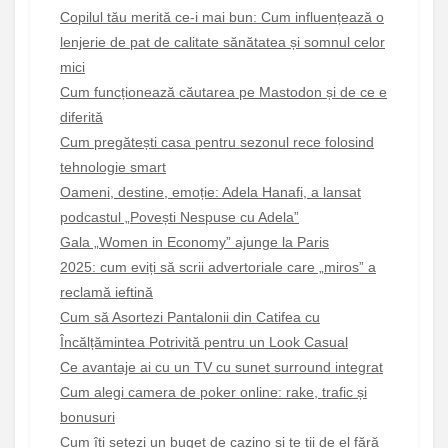
Copilul tău merită ce-i mai bun: Cum influențează o
lenjerie de pat de calitate sănătatea și somnul celor
mici
Cum funcționează căutarea pe Mastodon și de ce e
diferită
Cum pregătești casa pentru sezonul rece folosind
tehnologie smart
Oameni, destine, emoție: Adela Hanafi, a lansat
podcastul „Povești Nespuse cu Adela”
Gala „Women in Economy” ajunge la Paris
2025: cum eviți să scrii advertoriale care „miros” a
reclamă ieftină
Cum să Asortezi Pantalonii din Catifea cu
Încălțămintea Potrivită pentru un Look Casual
Ce avantaje ai cu un TV cu sunet surround integrat
Cum alegi camera de poker online: rake, trafic și
bonusuri
Cum îți setezi un buget de cazino și te ții de el fără