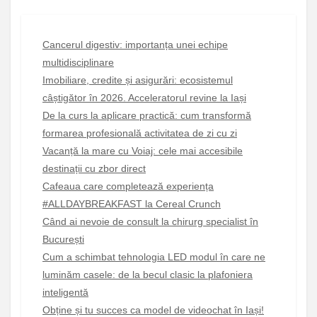
Cancerul digestiv: importanța unei echipe
multidisciplinare
Imobiliare, credite și asigurări: ecosistemul
câștigător în 2026. Acceleratorul revine la Iași
De la curs la aplicare practică: cum transformă
formarea profesională activitatea de zi cu zi
Vacanță la mare cu Voiaj: cele mai accesibile
destinații cu zbor direct
Cafeaua care completează experiența
#ALLDAYBREAKFAST la Cereal Crunch
Când ai nevoie de consult la chirurg specialist în
București
Cum a schimbat tehnologia LED modul în care ne
luminăm casele: de la becul clasic la plafoniera
inteligentă
Obține și tu succes ca model de videochat în Iași!