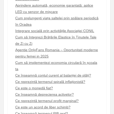
Aprindere automată, economie garantată: aplice
LED cu senzor de mișcare
Cum prelungești viața saltelei prin spălare periodică
în Oradea
Integrare socială prin activitățile Asociației CONIL
Cum să Integrezi Brățările Elastice în Ținutele Tale
de Zi cu Zi
Agentie OnlyFans Romania – Oportunitati moderne
pentru femei in 2025
Cum să implementezi economia circulară în școala
ta
Ce înseamnă contul curent al balanței de plăți?
Ce reprezintă termenul spirală inflaționistă?
Ce este o monedă fiat?
Ce înseamnă deprecierea activelor?
Ce reprezintă termenul profit marginal?
Ce este un acord de liber schimb?
Ce înseamnă termenul PIB real?