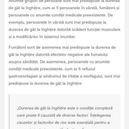
Anumite grupuri de persoane sunt mai predispuse la durerea
de gât la înghițire, cum ar fi persoanele în vârstă, fumătorii și
persoanele cu anumite condiții medicale preexistente. De
exemplu, persoanele în vârstă sunt mai predispuse la
durerea de gât la înghițire datorită scăderii funcției musculare
și a modificărilor în sistemul imunitar.
Fumătorii sunt de asemenea mai predispuse la durerea de
gât la înghițire datorită efectelor negative ale fumatului
asupra sănătății. De asemenea, persoanele cu anumite
condiții medicale preexistente, cum ar fi refluxul
gastroesofagian și sindromul de iritație a esofagului, sunt mai
predispuse la durerea de gât la înghițire.
„Durerea de gât la înghițire este o condiție complexă
care poate fi cauzată de diverse factori. Înțelegerea
cauzelor și factorilor de risc este esențială pentru a