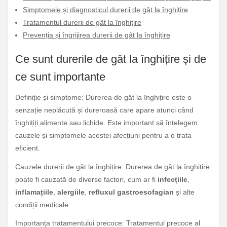
Simptomele și diagnosticul durerii de gât la înghițire
Tratamentul durerii de gât la înghițire
Prevenția și îngrijirea durerii de gât la înghițire
Ce sunt durerile de gât la înghițire și de
ce sunt importante
Definiție și simptome: Durerea de gât la înghițire este o
senzație neplăcută și dureroasă care apare atunci când
înghițiți alimente sau lichide. Este important să înțelegem
cauzele și simptomele acestei afecțiuni pentru a o trata
eficient.
Cauzele durerii de gât la înghițire: Durerea de gât la înghițire
poate fi cauzată de diverse factori, cum ar fi
infecțiile
,
inflamațiile
,
alergiile
,
refluxul gastroesofagian
și alte
condiții medicale.
Importanța tratamentului precoce: Tratamentul precoce al