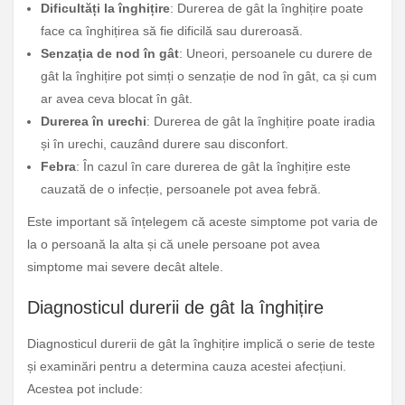
Dificultăți la înghițire
: Durerea de gât la înghițire poate
face ca înghițirea să fie dificilă sau dureroasă.
Senzația de nod în gât
: Uneori, persoanele cu durere de
gât la înghițire pot simți o senzație de nod în gât, ca și cum
ar avea ceva blocat în gât.
Durerea în urechi
: Durerea de gât la înghițire poate iradia
și în urechi, cauzând durere sau disconfort.
Febra
: În cazul în care durerea de gât la înghițire este
cauzată de o infecție, persoanele pot avea febră.
Este important să înțelegem că aceste simptome pot varia de
la o persoană la alta și că unele persoane pot avea
simptome mai severe decât altele.
Diagnosticul durerii de gât la înghițire
Diagnosticul durerii de gât la înghițire implică o serie de teste
și examinări pentru a determina cauza acestei afecțiuni.
Acestea pot include: