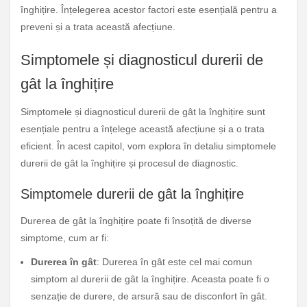
înghițire. Înțelegerea acestor factori este esențială pentru a
preveni și a trata această afecțiune.
Simptomele și diagnosticul durerii de
gât la înghițire
Simptomele și diagnosticul durerii de gât la înghițire sunt
esențiale pentru a înțelege această afecțiune și a o trata
eficient. În acest capitol, vom explora în detaliu simptomele
durerii de gât la înghițire și procesul de diagnostic.
Simptomele durerii de gât la înghițire
Durerea de gât la înghițire poate fi însoțită de diverse
simptome, cum ar fi:
Durerea în gât
: Durerea în gât este cel mai comun
simptom al durerii de gât la înghițire. Aceasta poate fi o
senzație de durere, de arsură sau de disconfort în gât.