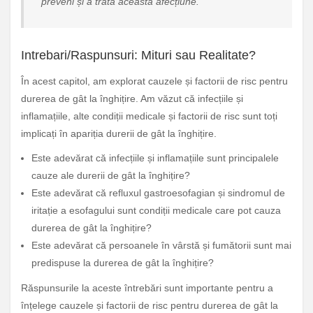
preveni și a trata această afecțiune.”
Intrebari/Raspunsuri: Mituri sau Realitate?
În acest capitol, am explorat cauzele și factorii de risc pentru
durerea de gât la înghițire. Am văzut că infecțiile și
inflamațiile, alte condiții medicale și factorii de risc sunt toți
implicați în apariția durerii de gât la înghițire.
Este adevărat că infecțiile și inflamațiile sunt principalele
cauze ale durerii de gât la înghițire?
Este adevărat că refluxul gastroesofagian și sindromul de
iritație a esofagului sunt condiții medicale care pot cauza
durerea de gât la înghițire?
Este adevărat că persoanele în vârstă și fumătorii sunt mai
predispuse la durerea de gât la înghițire?
Răspunsurile la aceste întrebări sunt importante pentru a
înțelege cauzele și factorii de risc pentru durerea de gât la