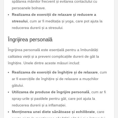
spălarea mâinilor frecvent și evitarea contactului cu
persoanele bolnave.
Realizarea de exerciții de relaxare și reducere a
stresului
, cum ar fi meditația și yoga, care pot ajuta la
reducerea durerii și a stresului.
Îngrijirea personală
Îngrijirea personală este esențială pentru a îmbunătăți
calitatea vieții și a preveni complicațiile durerii de gât la
înghițire. Unele dintre aceste măsuri includ:
Realizarea de exerciții de înghițire și de relaxare
, cum
ar fi exercițiile de înghițire și de relaxare a mușchilor
gâtului.
Utilizarea de produse de îngrijire personală
, cum ar fi
spray-urile și pastilele pentru gât, care pot ajuta la
reducerea durerii și a inflamației.
Menținerea unei diete sănătoase și echilibrate
, care