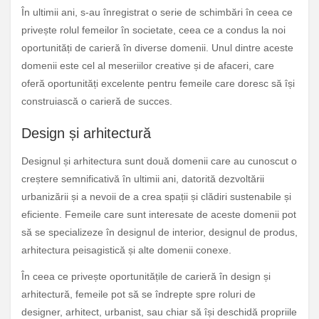
În ultimii ani, s-au înregistrat o serie de schimbări în ceea ce
privește rolul femeilor în societate, ceea ce a condus la noi
oportunități de carieră în diverse domenii. Unul dintre aceste
domenii este cel al meseriilor creative și de afaceri, care
oferă oportunități excelente pentru femeile care doresc să își
construiască o carieră de succes.
Design și arhitectură
Designul și arhitectura sunt două domenii care au cunoscut o
creștere semnificativă în ultimii ani, datorită dezvoltării
urbanizării și a nevoii de a crea spații și clădiri sustenabile și
eficiente. Femeile care sunt interesate de aceste domenii pot
să se specializeze în designul de interior, designul de produs,
arhitectura peisagistică și alte domenii conexe.
În ceea ce privește oportunitățile de carieră în design și
arhitectură, femeile pot să se îndrepte spre roluri de
designer, arhitect, urbanist, sau chiar să își deschidă propriile