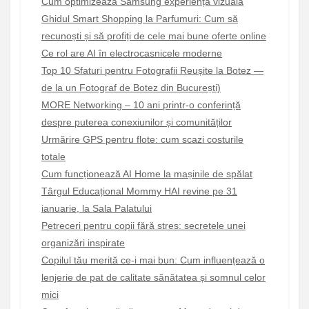
Cum optimizează Samsung experiența vizuală
Ghidul Smart Shopping la Parfumuri: Cum să
recunoști și să profiți de cele mai bune oferte online
Ce rol are AI în electrocasnicele moderne
Top 10 Sfaturi pentru Fotografii Reușite la Botez —
de la un Fotograf de Botez din București)
MORE Networking – 10 ani printr-o conferință
despre puterea conexiunilor și comunităților
Urmărire GPS pentru flote: cum scazi costurile
totale
Cum funcționează AI Home la mașinile de spălat
Târgul Educațional Mommy HAI revine pe 31
ianuarie, la Sala Palatului
Petreceri pentru copii fără stres: secretele unei
organizări inspirate
Copilul tău merită ce-i mai bun: Cum influențează o
lenjerie de pat de calitate sănătatea și somnul celor
mici