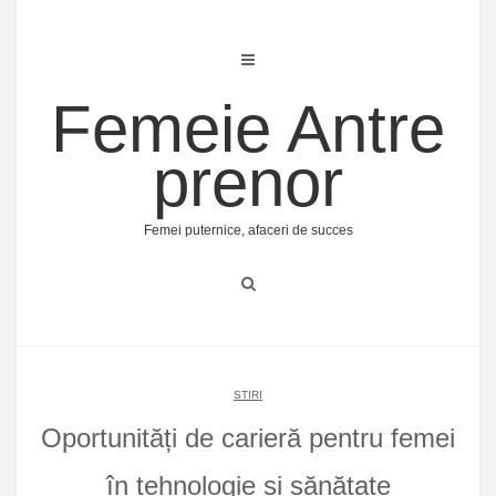
Skip
to
content
Femeie Antre
prenor
Femei puternice, afaceri de succes
STIRI
Oportunități de carieră pentru femei
în tehnologie și sănătate