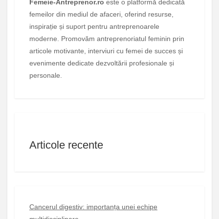
Femeie-Antreprenor.ro
este o platformă dedicată
femeilor din mediul de afaceri, oferind resurse,
inspirație și suport pentru antreprenoarele
moderne. Promovăm antreprenoriatul feminin prin
articole motivante, interviuri cu femei de succes și
evenimente dedicate dezvoltării profesionale și
personale.
Articole recente
Cancerul digestiv: importanța unei echipe
multidisciplinare