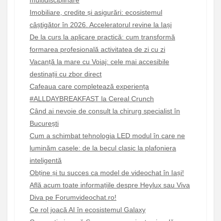
Imobiliare, credite și asigurări: ecosistemul
câștigător în 2026. Acceleratorul revine la Iași
De la curs la aplicare practică: cum transformă
formarea profesională activitatea de zi cu zi
Vacanță la mare cu Voiaj: cele mai accesibile
destinații cu zbor direct
Cafeaua care completează experiența
#ALLDAYBREAKFAST la Cereal Crunch
Când ai nevoie de consult la chirurg specialist în
București
Cum a schimbat tehnologia LED modul în care ne
luminăm casele: de la becul clasic la plafoniera
inteligentă
Obține și tu succes ca model de videochat în Iași!
Află acum toate informațiile despre Heylux sau Viva
Diva pe Forumvideochat.ro!
Ce rol joacă AI în ecosistemul Galaxy