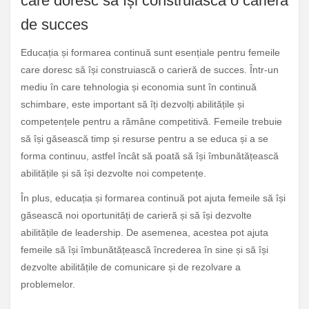
care doresc să își construiască o carieră
de succes
Educația și formarea continuă sunt esențiale pentru femeile
care doresc să își construiască o carieră de succes. Într-un
mediu în care tehnologia și economia sunt în continuă
schimbare, este important să îți dezvolți abilitățile și
competențele pentru a rămâne competitivă. Femeile trebuie
să își găsească timp și resurse pentru a se educa și a se
forma continuu, astfel încât să poată să își îmbunătățească
abilitățile și să își dezvolte noi competențe.
În plus, educația și formarea continuă pot ajuta femeile să își
găsească noi oportunități de carieră și să își dezvolte
abilitățile de leadership. De asemenea, acestea pot ajuta
femeile să își îmbunătățească încrederea în sine și să își
dezvolte abilitățile de comunicare și de rezolvare a
problemelor.