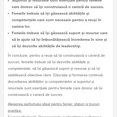
Suportul și resursele sunt esențiale pentru femeile
care doresc să își construiască o carieră de succes.
Femeile trebuie să își găsească abilitățile și
competențele care sunt necesare pentru a reuși în
cariera lor.
Femeile trebuie să își găsească suport și resurse care
să le ajute să își îmbunătățească încrederea în sine și
să își dezvolte abilitățile de leadership.
În concluzie, pentru a reuși să își construiască o carieră de
succes, femeile trebuie să își dezvolte abilitățile și
competențele, să își găsească suport și resurse și să își
stabilească obiective clare. Educația și formarea continuă,
dezvoltarea abilităților și competențelor și suportul și
resursele sunt esențiale pentru femeile care doresc să își
construiască o carieră de succes.
Alegerea parfumului ideal pentru femei: sfaturi și trucuri
practice.
Femeia Modernă: Descoperindu-și Identitatea și Puterea.