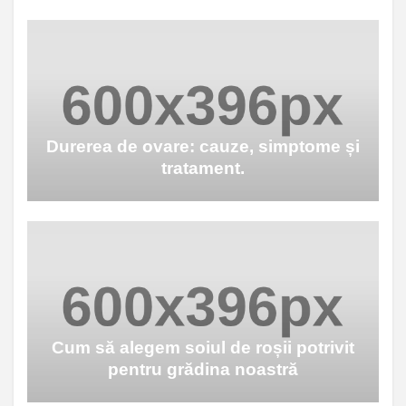
Durerea de ovare: cauze, simptome și
tratament.
Cum să alegem soiul de roșii potrivit
pentru grădina noastră