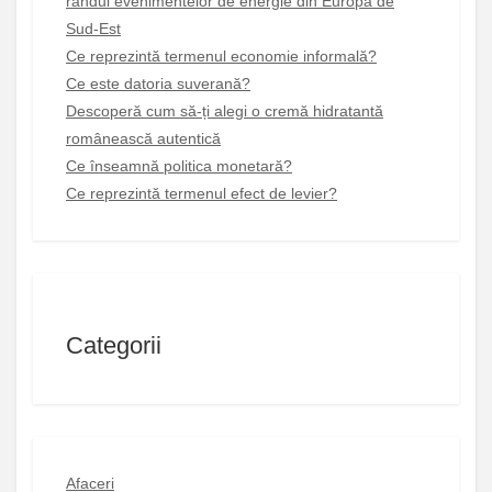
rândul evenimentelor de energie din Europa de
Sud-Est
Ce reprezintă termenul economie informală?
Ce este datoria suverană?
Descoperă cum să-ți alegi o cremă hidratantă
românească autentică
Ce înseamnă politica monetară?
Ce reprezintă termenul efect de levier?
Categorii
Afaceri