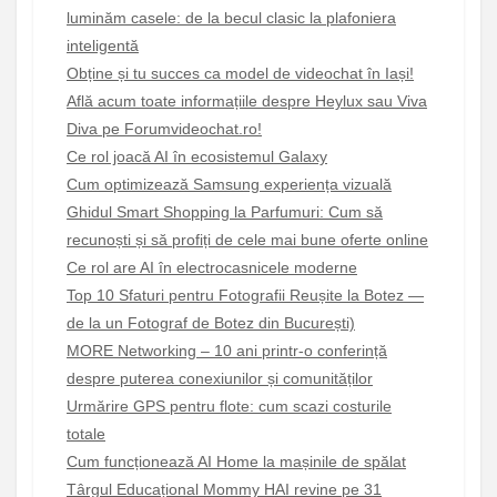
luminăm casele: de la becul clasic la plafoniera
inteligentă
Obține și tu succes ca model de videochat în Iași!
Află acum toate informațiile despre Heylux sau Viva
Diva pe Forumvideochat.ro!
Ce rol joacă AI în ecosistemul Galaxy
Cum optimizează Samsung experiența vizuală
Ghidul Smart Shopping la Parfumuri: Cum să
recunoști și să profiți de cele mai bune oferte online
Ce rol are AI în electrocasnicele moderne
Top 10 Sfaturi pentru Fotografii Reușite la Botez —
de la un Fotograf de Botez din București)
MORE Networking – 10 ani printr-o conferință
despre puterea conexiunilor și comunităților
Urmărire GPS pentru flote: cum scazi costurile
totale
Cum funcționează AI Home la mașinile de spălat
Târgul Educațional Mommy HAI revine pe 31