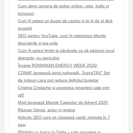
Cum alegi camera de poker online: rake, trafic și
bonusuri
Cum îți setezi un buget de cazino și te ții de el fără
excepții
SEO pentru YouTube: cum îți optimizezi titlurile,
descrierile și tag-urile
Cum îți setezi limite la păcănele ca să păstrezi jocul
distractiv, nu periculos
Începe ROMANIAN ENERGY WEEK 2025!
CONAF lansează seria națională „SupraTAX” Set
de măsuri care pot reduce deficitul bugetar
Cristina Cristache și povestea renașterii sale prin
stil!
Mixit lansează Marele Calendar de Advent 2025
Răzvan Oprea, actor și regizor
Articole SEO care se clasează rapid: metoda în 7
pași
Plimbări cu barca în Delta – rute populare și