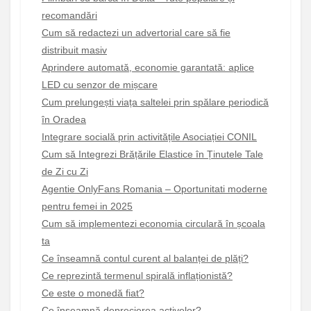
recomandări
Cum să redactezi un advertorial care să fie
distribuit masiv
Aprindere automată, economie garantată: aplice
LED cu senzor de mișcare
Cum prelungești viața saltelei prin spălare periodică
în Oradea
Integrare socială prin activitățile Asociației CONIL
Cum să Integrezi Brățările Elastice în Ținutele Tale
de Zi cu Zi
Agentie OnlyFans Romania – Oportunitati moderne
pentru femei in 2025
Cum să implementezi economia circulară în școala
ta
Ce înseamnă contul curent al balanței de plăți?
Ce reprezintă termenul spirală inflaționistă?
Ce este o monedă fiat?
Ce înseamnă deprecierea activelor?