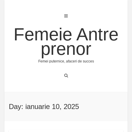
Skip
to
content
Femeie Antre
prenor
Femei puternice, afaceri de succes
Day: ianuarie 10, 2025