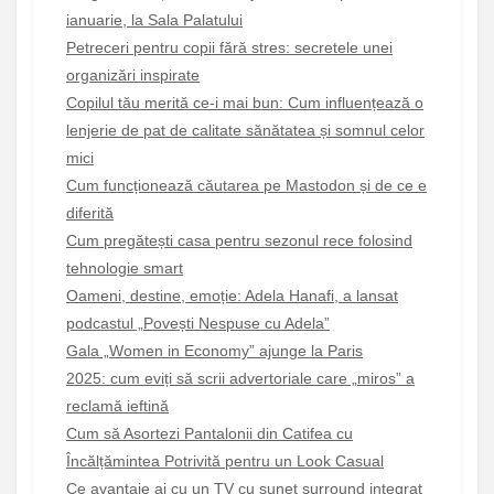
ianuarie, la Sala Palatului
Petreceri pentru copii fără stres: secretele unei
organizări inspirate
Copilul tău merită ce-i mai bun: Cum influențează o
lenjerie de pat de calitate sănătatea și somnul celor
mici
Cum funcționează căutarea pe Mastodon și de ce e
diferită
Cum pregătești casa pentru sezonul rece folosind
tehnologie smart
Oameni, destine, emoție: Adela Hanafi, a lansat
podcastul „Povești Nespuse cu Adela”
Gala „Women in Economy” ajunge la Paris
2025: cum eviți să scrii advertoriale care „miros” a
reclamă ieftină
Cum să Asortezi Pantalonii din Catifea cu
Încălțămintea Potrivită pentru un Look Casual
Ce avantaje ai cu un TV cu sunet surround integrat