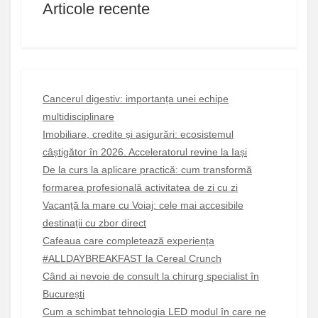
Articole recente
Cancerul digestiv: importanța unei echipe
multidisciplinare
Imobiliare, credite și asigurări: ecosistemul
câștigător în 2026. Acceleratorul revine la Iași
De la curs la aplicare practică: cum transformă
formarea profesională activitatea de zi cu zi
Vacanță la mare cu Voiaj: cele mai accesibile
destinații cu zbor direct
Cafeaua care completează experiența
#ALLDAYBREAKFAST la Cereal Crunch
Când ai nevoie de consult la chirurg specialist în
București
Cum a schimbat tehnologia LED modul în care ne