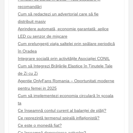
recomandări
Cum să redactezi un advertorial care să fie
distribuit masiv
Aprindere automată, economie garantată: aplice
LED cu senzor de mișcare
Cum prelungești viața saltelei prin spălare periodică
în Oradea
Integrare socială prin activitățile Asociației CONIL
Cum să Integrezi Brățările Elastice în Ținutele Tale
de Zi cu Zi
Agentie OnlyFans Romania – Oportunitati moderne
pentru femei in 2025
Cum să implementezi economia circulară în școala
ta
Ce înseamnă contul curent al balanței de plăți?
Ce reprezintă termenul spirală inflaționistă?
Ce este o monedă fiat?
Ce înseamnă deprecierea activelor?