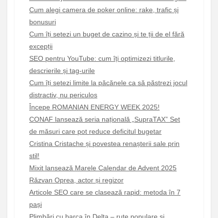
Cum alegi camera de poker online: rake, trafic și
bonusuri
Cum îți setezi un buget de cazino și te ții de el fără
excepții
SEO pentru YouTube: cum îți optimizezi titlurile,
descrierile și tag-urile
Cum îți setezi limite la păcănele ca să păstrezi jocul
distractiv, nu periculos
Începe ROMANIAN ENERGY WEEK 2025!
CONAF lansează seria națională „SupraTAX” Set
de măsuri care pot reduce deficitul bugetar
Cristina Cristache și povestea renașterii sale prin
stil!
Mixit lansează Marele Calendar de Advent 2025
Răzvan Oprea, actor și regizor
Articole SEO care se clasează rapid: metoda în 7
pași
Plimbări cu barca în Delta – rute populare și