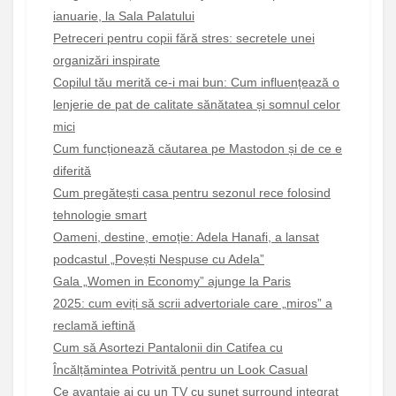
ianuarie, la Sala Palatului
Petreceri pentru copii fără stres: secretele unei
organizări inspirate
Copilul tău merită ce-i mai bun: Cum influențează o
lenjerie de pat de calitate sănătatea și somnul celor
mici
Cum funcționează căutarea pe Mastodon și de ce e
diferită
Cum pregătești casa pentru sezonul rece folosind
tehnologie smart
Oameni, destine, emoție: Adela Hanafi, a lansat
podcastul „Povești Nespuse cu Adela”
Gala „Women in Economy” ajunge la Paris
2025: cum eviți să scrii advertoriale care „miros” a
reclamă ieftină
Cum să Asortezi Pantalonii din Catifea cu
Încălțămintea Potrivită pentru un Look Casual
Ce avantaje ai cu un TV cu sunet surround integrat