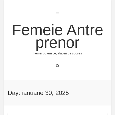
Skip
to
content
Femeie Antre
prenor
Femei puternice, afaceri de succes
Day: ianuarie 30, 2025