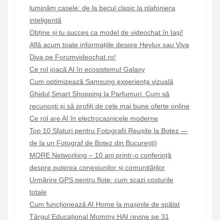
luminăm casele: de la becul clasic la plafoniera
inteligentă
Obține și tu succes ca model de videochat în Iași!
Află acum toate informațiile despre Heylux sau Viva
Diva pe Forumvideochat.ro!
Ce rol joacă AI în ecosistemul Galaxy
Cum optimizează Samsung experiența vizuală
Ghidul Smart Shopping la Parfumuri: Cum să
recunoști și să profiți de cele mai bune oferte online
Ce rol are AI în electrocasnicele moderne
Top 10 Sfaturi pentru Fotografii Reușite la Botez —
de la un Fotograf de Botez din București)
MORE Networking – 10 ani printr-o conferință
despre puterea conexiunilor și comunităților
Urmărire GPS pentru flote: cum scazi costurile
totale
Cum funcționează AI Home la mașinile de spălat
Târgul Educațional Mommy HAI revine pe 31