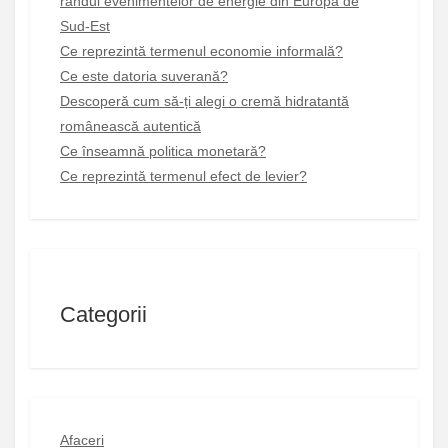
rândul evenimentelor de energie din Europa de
Sud-Est
Ce reprezintă termenul economie informală?
Ce este datoria suverană?
Descoperă cum să-ți alegi o cremă hidratantă
românească autentică
Ce înseamnă politica monetară?
Ce reprezintă termenul efect de levier?
Categorii
Afaceri