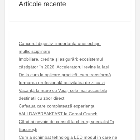
Articole recente
Cancerul digestiv: importanța unei echipe
multidisciplinare
Imobiliare, credite și asigurări: ecosistemul
câștigător în 2026. Acceleratorul revine la Iași
De la curs la aplicare practică: cum transformă
formarea profesională activitatea de zi cu zi
Vacanță la mare cu Voiaj: cele mai accesibile
destinații cu zbor direct
Cafeaua care completează experiența
#ALLDAYBREAKFAST la Cereal Crunch
Când ai nevoie de consult la chirurg specialist în
București
Cum a schimbat tehnologia LED modul în care ne