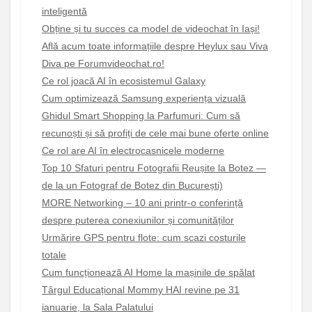
inteligentă
Obține și tu succes ca model de videochat în Iași!
Află acum toate informațiile despre Heylux sau Viva
Diva pe Forumvideochat.ro!
Ce rol joacă AI în ecosistemul Galaxy
Cum optimizează Samsung experiența vizuală
Ghidul Smart Shopping la Parfumuri: Cum să
recunoști și să profiți de cele mai bune oferte online
Ce rol are AI în electrocasnicele moderne
Top 10 Sfaturi pentru Fotografii Reușite la Botez —
de la un Fotograf de Botez din București)
MORE Networking – 10 ani printr-o conferință
despre puterea conexiunilor și comunităților
Urmărire GPS pentru flote: cum scazi costurile
totale
Cum funcționează AI Home la mașinile de spălat
Târgul Educațional Mommy HAI revine pe 31
ianuarie, la Sala Palatului