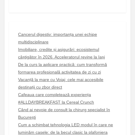
Cancerul digestiv: importanța unei echipe
multidisciplinare
Imobiliare, credite și asigurări: ecosistemul
câștigător în 2026. Acceleratorul revine la Iași
De la curs la aplicare practică: cum transformă
formarea profesională activitatea de zi cu zi
Vacanță la mare cu Voiaj: cele mai accesibile
destinații cu zbor direct
Cafeaua care completează experiența
#ALLDAYBREAKFAST la Cereal Crunch
Când ai nevoie de consult la chirurg specialist în
București
Cum a schimbat tehnologia LED modul în care ne
luminăm casele: de la becul clasic la plafoniera