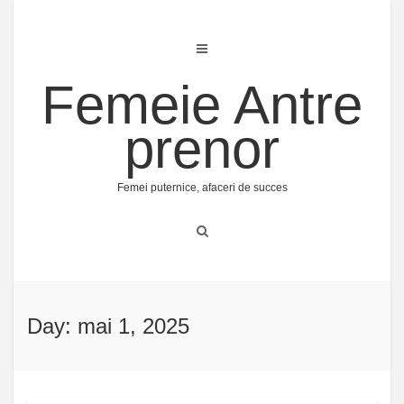
Skip
to
content
Femeie Antre
prenor
Femei puternice, afaceri de succes
Day: mai 1, 2025