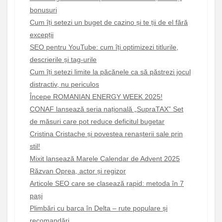
bonusuri
Cum îți setezi un buget de cazino și te ții de el fără
excepții
SEO pentru YouTube: cum îți optimizezi titlurile,
descrierile și tag-urile
Cum îți setezi limite la păcănele ca să păstrezi jocul
distractiv, nu periculos
Începe ROMANIAN ENERGY WEEK 2025!
CONAF lansează seria națională „SupraTAX” Set
de măsuri care pot reduce deficitul bugetar
Cristina Cristache și povestea renașterii sale prin
stil!
Mixit lansează Marele Calendar de Advent 2025
Răzvan Oprea, actor și regizor
Articole SEO care se clasează rapid: metoda în 7
pași
Plimbări cu barca în Delta – rute populare și
recomandări