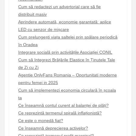
Cum să redactezi un advertorial care să fie
distribuit masiv
Aprindere automată, economie garantată: aplice
LED cu senzor de mișcare
Cum prelungești viața saltelei prin spălare periodică
în Oradea
Integrare socială prin activitățile Asociației CONIL
Cum să Integrezi Brățările Elastice în Ținutele Tale
de Zi cu Zi
Agentie OnlyFans Romania – Oportunitati moderne
pentru femei in 2025
Cum să implementezi economia circulară în școala
ta
Ce înseamnă contul curent al balanței de plăți?
Ce reprezintă termenul spirală inflaționistă?
Ce este o monedă fiat?
Ce înseamnă deprecierea activelor?
Ce reprezintă termenul profit marginal?