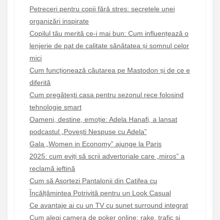
Petreceri pentru copii fără stres: secretele unei
organizări inspirate
Copilul tău merită ce-i mai bun: Cum influențează o
lenjerie de pat de calitate sănătatea și somnul celor
mici
Cum funcționează căutarea pe Mastodon și de ce e
diferită
Cum pregătești casa pentru sezonul rece folosind
tehnologie smart
Oameni, destine, emoție: Adela Hanafi, a lansat
podcastul „Povești Nespuse cu Adela”
Gala „Women in Economy” ajunge la Paris
2025: cum eviți să scrii advertoriale care „miros” a
reclamă ieftină
Cum să Asortezi Pantalonii din Catifea cu
Încălțămintea Potrivită pentru un Look Casual
Ce avantaje ai cu un TV cu sunet surround integrat
Cum alegi camera de poker online: rake, trafic și