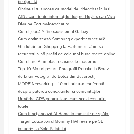
inteligentă
Obține și tu succes ca model de videochat în Iași!
Află acum toate informațiile despre Heylux sau Viva
Diva pe Forumvideochat.ro!
Ce rol joacă AI în ecosistemul Galaxy
Cum optimizează Samsung experiența vizuală
Ghidul Smart Shopping la Parfumuri: Cum să
recunoști și să profiți de cele mai bune oferte online
Ce rol are AI în electrocasnicele moderne
Top 10 Sfaturi pentru Fotografii Reușite la Botez —
de la un Fotograf de Botez din București)
MORE Networking – 10 ani printr-o conferință
despre puterea conexiunilor și comunităților
Urmărire GPS pentru flote: cum scazi costurile
totale
Cum funcționează AI Home la mașinile de spălat
Târgul Educațional Mommy HAI revine pe 31
ianuarie, la Sala Palatului