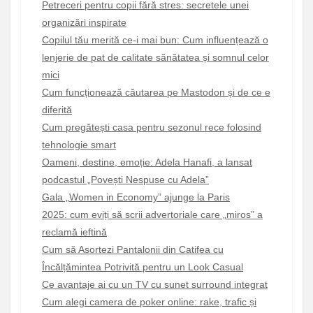
Petreceri pentru copii fără stres: secretele unei
organizări inspirate
Copilul tău merită ce-i mai bun: Cum influențează o
lenjerie de pat de calitate sănătatea și somnul celor
mici
Cum funcționează căutarea pe Mastodon și de ce e
diferită
Cum pregătești casa pentru sezonul rece folosind
tehnologie smart
Oameni, destine, emoție: Adela Hanafi, a lansat
podcastul „Povești Nespuse cu Adela”
Gala „Women in Economy” ajunge la Paris
2025: cum eviți să scrii advertoriale care „miros” a
reclamă ieftină
Cum să Asortezi Pantalonii din Catifea cu
Încălțămintea Potrivită pentru un Look Casual
Ce avantaje ai cu un TV cu sunet surround integrat
Cum alegi camera de poker online: rake, trafic și