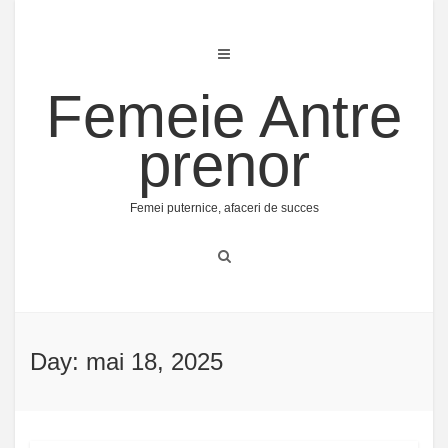
Skip
to
content
Femeie Antre
prenor
Femei puternice, afaceri de succes
Day: mai 18, 2025