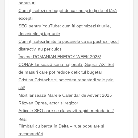
bonusuri
Cum îți setezi un buget de cazino și te ții de el fără
excepții
SEO pentru YouTube: cum îți optimizezi titlurile,
descrierile și tag-urile
Cum îți setezi limite la păcănele ca să păstrezi jocul
distractiv, nu periculos
Începe ROMANIAN ENERGY WEEK 2025!
CONAF lansează seria națională „SupraTAX” Set
de măsuri care pot reduce deficitul bugetar
Cristina Cristache și povestea renașterii sale prin
stil!
Mixit lansează Marele Calendar de Advent 2025
Răzvan Oprea, actor și regizor
Articole SEO care se clasează rapid: metoda în 7
pași
Plimbări cu barca în Delta – rute populare și
recomandări