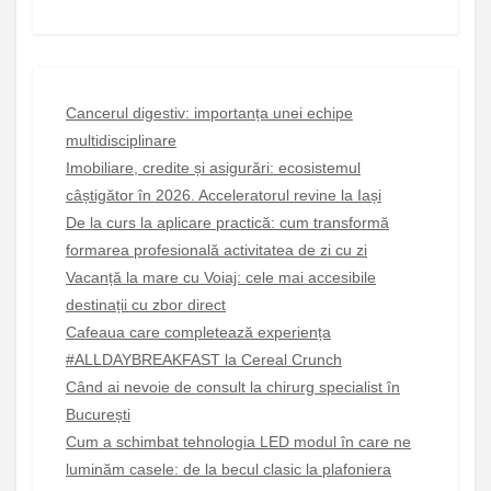
Cancerul digestiv: importanța unei echipe
multidisciplinare
Imobiliare, credite și asigurări: ecosistemul
câștigător în 2026. Acceleratorul revine la Iași
De la curs la aplicare practică: cum transformă
formarea profesională activitatea de zi cu zi
Vacanță la mare cu Voiaj: cele mai accesibile
destinații cu zbor direct
Cafeaua care completează experiența
#ALLDAYBREAKFAST la Cereal Crunch
Când ai nevoie de consult la chirurg specialist în
București
Cum a schimbat tehnologia LED modul în care ne
luminăm casele: de la becul clasic la plafoniera