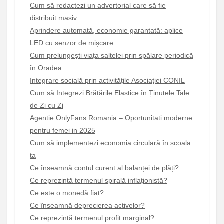
Cum să redactezi un advertorial care să fie
distribuit masiv
Aprindere automată, economie garantată: aplice
LED cu senzor de mișcare
Cum prelungești viața saltelei prin spălare periodică
în Oradea
Integrare socială prin activitățile Asociației CONIL
Cum să Integrezi Brățările Elastice în Ținutele Tale
de Zi cu Zi
Agentie OnlyFans Romania – Oportunitati moderne
pentru femei in 2025
Cum să implementezi economia circulară în școala
ta
Ce înseamnă contul curent al balanței de plăți?
Ce reprezintă termenul spirală inflaționistă?
Ce este o monedă fiat?
Ce înseamnă deprecierea activelor?
Ce reprezintă termenul profit marginal?