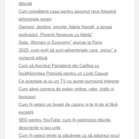
diferită
Cum pregătești casa pentru sezonul rece folosind
tehnologie smart
Oameni, destine, emoție: Adela Hanafi, a lansat
podcastul „Povești Nespuse cu Adela”
Gala „Women in Economy” ajunge la Paris
2025: cum eviți să scrii advertoriale care „miros” a
reclamă ieftină
Cum să Asortezi Pantalonii din Catifea cu
Încălțămintea Potrivită pentru un Look Casual
Ce avantaje ai cu un TV cu sunet surround integrat
Cum alegi camera de poker online: rake, trafic și
bonusuri
Cum îți setezi un buget de cazino și te ții de el fără
excepții
SEO pentru YouTube: cum îți optimizezi titlurile,
descrierile și tag-urile
Cum îți setezi limite la păcănele ca să păstrezi jocul