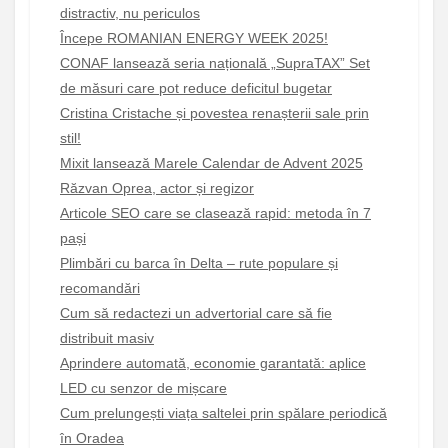
distractiv, nu periculos
Începe ROMANIAN ENERGY WEEK 2025!
CONAF lansează seria națională „SupraTAX” Set
de măsuri care pot reduce deficitul bugetar
Cristina Cristache și povestea renașterii sale prin
stil!
Mixit lansează Marele Calendar de Advent 2025
Răzvan Oprea, actor și regizor
Articole SEO care se clasează rapid: metoda în 7
pași
Plimbări cu barca în Delta – rute populare și
recomandări
Cum să redactezi un advertorial care să fie
distribuit masiv
Aprindere automată, economie garantată: aplice
LED cu senzor de mișcare
Cum prelungești viața saltelei prin spălare periodică
în Oradea