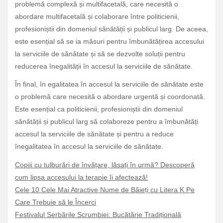
problemă complexă și multifacetală, care necesită o
abordare multifacetală și colaborare între politicienii,
profesioniștii din domeniul sănătății și publicul larg. De aceea,
este esențial să se ia măsuri pentru îmbunătățirea accesului
la serviciile de sănătate și să se dezvolte soluții pentru
reducerea înegalității în accesul la serviciile de sănătate.
În final, în egalitatea în accesul la serviciile de sănătate este
o problemă care necesită o abordare urgentă și coordonată.
Este esențial ca politicienii, profesioniștii din domeniul
sănătății și publicul larg să colaboreze pentru a îmbunătăți
accesul la serviciile de sănătate și pentru a reduce
înegalitatea în accesul la serviciile de sănătate.
Copiii cu tulburări de învățare, lăsați în urmă? Descoperă
cum lipsa accesului la terapie îi afectează!
Cele 10 Cele Mai Atractive Nume de Băieți cu Litera K Pe
Care Trebuie să le Încerci
Festivalul Serbările Scrumbiei: Bucătărie Tradițională