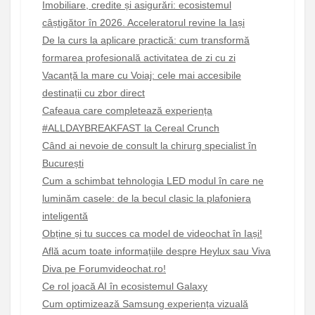
Imobiliare, credite și asigurări: ecosistemul
câștigător în 2026. Acceleratorul revine la Iași
De la curs la aplicare practică: cum transformă
formarea profesională activitatea de zi cu zi
Vacanță la mare cu Voiaj: cele mai accesibile
destinații cu zbor direct
Cafeaua care completează experiența
#ALLDAYBREAKFAST la Cereal Crunch
Când ai nevoie de consult la chirurg specialist în
București
Cum a schimbat tehnologia LED modul în care ne
luminăm casele: de la becul clasic la plafoniera
inteligentă
Obține și tu succes ca model de videochat în Iași!
Află acum toate informațiile despre Heylux sau Viva
Diva pe Forumvideochat.ro!
Ce rol joacă AI în ecosistemul Galaxy
Cum optimizează Samsung experiența vizuală