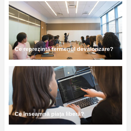
Ce reprezintă termenul devalorizare?
Ce înseamnă piața liberă?