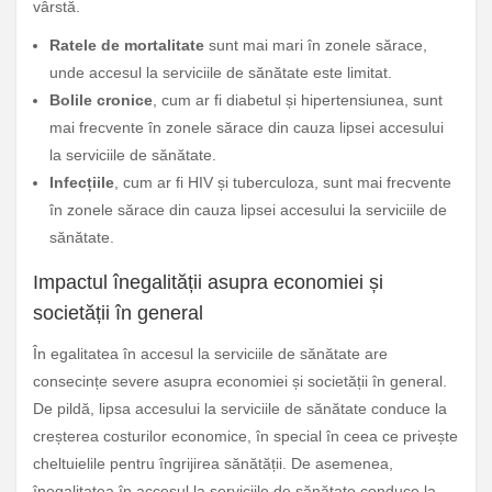
vârstă.
Ratele de mortalitate
sunt mai mari în zonele sărace,
unde accesul la serviciile de sănătate este limitat.
Bolile cronice
, cum ar fi diabetul și hipertensiunea, sunt
mai frecvente în zonele sărace din cauza lipsei accesului
la serviciile de sănătate.
Infecțiile
, cum ar fi HIV și tuberculoza, sunt mai frecvente
în zonele sărace din cauza lipsei accesului la serviciile de
sănătate.
Impactul înegalității asupra economiei și
societății în general
În egalitatea în accesul la serviciile de sănătate are
consecințe severe asupra economiei și societății în general.
De pildă, lipsa accesului la serviciile de sănătate conduce la
creșterea costurilor economice, în special în ceea ce privește
cheltuielile pentru îngrijirea sănătății. De asemenea,
înegalitatea în accesul la serviciile de sănătate conduce la