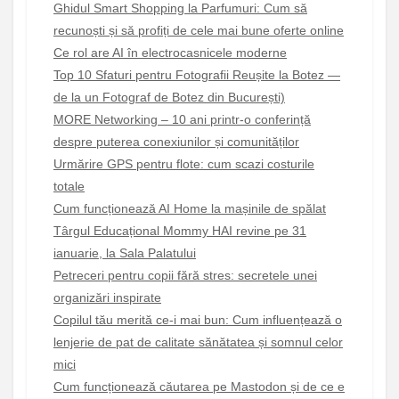
Ghidul Smart Shopping la Parfumuri: Cum să
recunoști și să profiți de cele mai bune oferte online
Ce rol are AI în electrocasnicele moderne
Top 10 Sfaturi pentru Fotografii Reușite la Botez —
de la un Fotograf de Botez din București)
MORE Networking – 10 ani printr-o conferință
despre puterea conexiunilor și comunităților
Urmărire GPS pentru flote: cum scazi costurile
totale
Cum funcționează AI Home la mașinile de spălat
Târgul Educațional Mommy HAI revine pe 31
ianuarie, la Sala Palatului
Petreceri pentru copii fără stres: secretele unei
organizări inspirate
Copilul tău merită ce-i mai bun: Cum influențează o
lenjerie de pat de calitate sănătatea și somnul celor
mici
Cum funcționează căutarea pe Mastodon și de ce e