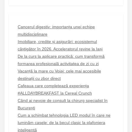
Cancerul digestiv: importanța unei echipe
multidisciplinare
Imobiliare, credite și asigurări: ecosistemul
câștigător în 2026. Acceleratorul revine la Iași
De la curs la aplicare practică: cum transformă
formarea profesională activitatea de zi cu zi
Vacanță la mare cu Voiaj: cele mai accesibile
destinații cu zbor direct
Cafeaua care completează experiența
#ALLDAYBREAKFAST la Cereal Crunch
Când ai nevoie de consult la chirurg specialist în
București
Cum a schimbat tehnologia LED modul în care ne
luminăm casele: de la becul clasic la plafoniera
inteligentă