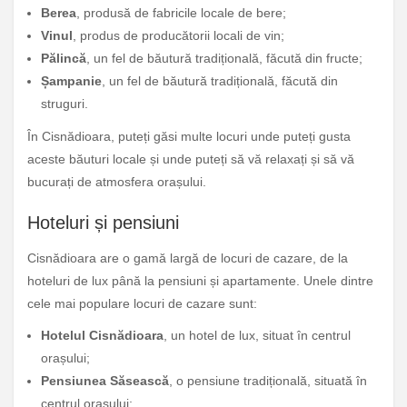
Berea
, produsă de fabricile locale de bere;
Vinul
, produs de producătorii locali de vin;
Pălincă
, un fel de băutură tradițională, făcută din fructe;
Șampanie
, un fel de băutură tradițională, făcută din
struguri.
În Cisnădioara, puteți găsi multe locuri unde puteți gusta
aceste băuturi locale și unde puteți să vă relaxați și să vă
bucurați de atmosfera orașului.
Hoteluri și pensiuni
Cisnădioara are o gamă largă de locuri de cazare, de la
hoteluri de lux până la pensiuni și apartamente. Unele dintre
cele mai populare locuri de cazare sunt:
Hotelul Cisnădioara
, un hotel de lux, situat în centrul
orașului;
Pensiunea Săsească
, o pensiune tradițională, situată în
centrul orașului;