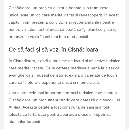
Cisnădioara, un oraș cu o istorie bogată și o frumusețe
unică, este un loc care merită vizitat și redescoperit. În acest
capitol, vom prezenta concluziile și recomandările noastre
pentru vizitatori, astfel încât să poată să își planifice și să își
organizeze vizita în cel mai bun mod posibil.
Ce să faci și să vezi în Cisnădioara
În Cisnădioara, există o mulțime de locuri și obiective turistice
care merită vizitate. De la cetatea medievală până la biserica
evanghelică și muzeul de istorie, există o varietate de locuri
care să îți ofere o experiență unică și memorabilă.
Una dintre cele mai importante atracții turistice este cetatea
Cisnădioara, un monument istoric care datează din secolul al
XII-lea. Această cetate a fost construită de sași și a fost
folosită ca fortăreață pentru apărarea orașului împotriva
atacurilor turcești.