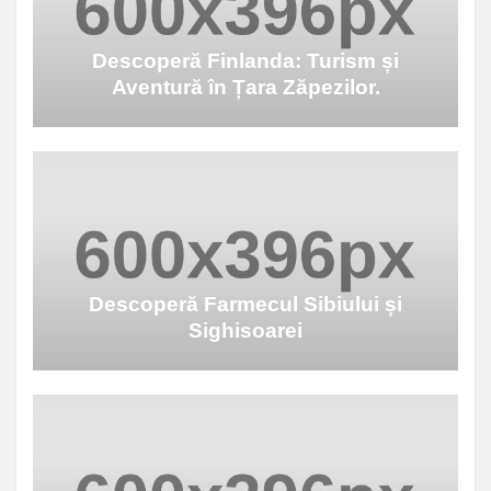
Descoperă Finlanda: Turism și
Aventură în Țara Zăpezilor.
Descoperă Farmecul Sibiului și
Sighisoarei