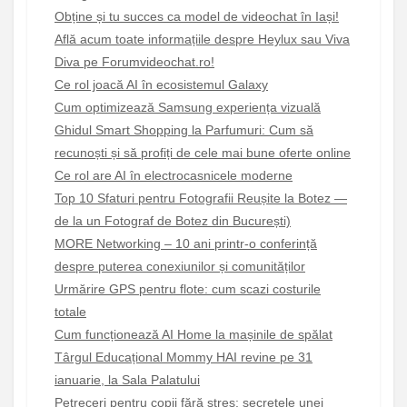
Obține și tu succes ca model de videochat în Iași!
Află acum toate informațiile despre Heylux sau Viva
Diva pe Forumvideochat.ro!
Ce rol joacă AI în ecosistemul Galaxy
Cum optimizează Samsung experiența vizuală
Ghidul Smart Shopping la Parfumuri: Cum să
recunoști și să profiți de cele mai bune oferte online
Ce rol are AI în electrocasnicele moderne
Top 10 Sfaturi pentru Fotografii Reușite la Botez —
de la un Fotograf de Botez din București)
MORE Networking – 10 ani printr-o conferință
despre puterea conexiunilor și comunităților
Urmărire GPS pentru flote: cum scazi costurile
totale
Cum funcționează AI Home la mașinile de spălat
Târgul Educațional Mommy HAI revine pe 31
ianuarie, la Sala Palatului
Petreceri pentru copii fără stres: secretele unei