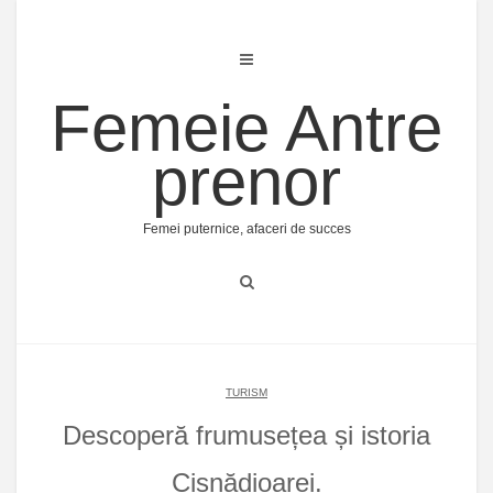
Skip
to
content
Femeie Antre
prenor
Femei puternice, afaceri de succes
TURISM
Descoperă frumusețea și istoria
Cisnădioarei.