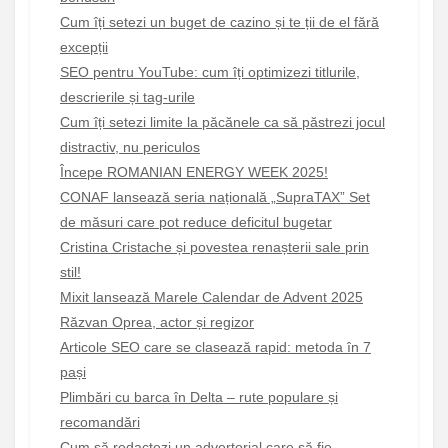
Cum îți setezi un buget de cazino și te ții de el fără
excepții
SEO pentru YouTube: cum îți optimizezi titlurile,
descrierile și tag-urile
Cum îți setezi limite la păcănele ca să păstrezi jocul
distractiv, nu periculos
Începe ROMANIAN ENERGY WEEK 2025!
CONAF lansează seria națională „SupraTAX” Set
de măsuri care pot reduce deficitul bugetar
Cristina Cristache și povestea renașterii sale prin
stil!
Mixit lansează Marele Calendar de Advent 2025
Răzvan Oprea, actor și regizor
Articole SEO care se clasează rapid: metoda în 7
pași
Plimbări cu barca în Delta – rute populare și
recomandări
Cum să redactezi un advertorial care să fie