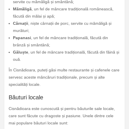
servite cu mămăligă și smântână;
Mămăligă
, un fel de mâncare tradițională românească,
făcută din mălai și apă;
Cârnații
, niște cârnații de porc, servite cu mămăligă și
murături;
Papanasi
, un fel de mâncare tradițională, făcută din
brânză și smântână;
Găluște
, un fel de mâncare tradițională, făcută din făină și
ouă.
În Cisnădioara, puteți găsi multe restaurante și cafenele care
servesc aceste mâncăruri tradiționale, precum și alte
specialități locale.
Băuturi locale
Cisnădioara este cunoscută și pentru băuturile sale locale,
care sunt făcute cu dragoste și pasiune. Unele dintre cele
mai populare băuturi locale sunt: