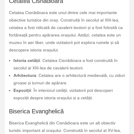
Cetatea Cisnădioara
Cetatea Cisnădioara este unul dintre cele mai importante
obiective turistice din oraș. Construită în secolul al XIII-lea,
cetatea a fost ridicată de cavalerii teutoni și a fost folosită ca
fortăreață pentru apărarea orașului. Astăzi, cetatea este un
muzeu în aer liber, unde vizitatorii pot explora ruinele și să
descopere istoria orașului.
Istoria cetății
: Cetatea Cisnădioara a fost construită în
secolul al XIII-lea de cavalerii teutoni.
Arhitectura
: Cetatea are o arhitectură medievală, cu ziduri
groase și turnuri de apărare.
Expoziții
: În interiorul cetății, vizitatorii pot descoperi
expoziții despre istoria orașului și a cetății.
Biserica Evanghelică
Biserica Evanghelică din Cisnădioara este un alt obiectiv
turistic important al orașului. Construită în secolul al XV-lea,