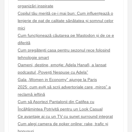
organizări inspirate
Copilul tău merită ce-i mai bun: Cum influențează o
lenjerie de pat de calitate sănătatea și somnul celor
mici
Cum funcționează căutarea pe Mastodon și de ce e
diferită
Cum pregătești casa pentru sezonul rece folosind
tehnologie smart
Oameni, destine, emoție: Adela Hanafi, a lansat
podcastul „Povești Nespuse cu Adela”
Gala „Women in Economy” ajunge la Paris
2025: cum eviți să scrii advertoriale care „miros” a
reclamă ieftină
Cum să Asortezi Pantalonii din Catifea cu
Încălțămintea Potrivită pentru un Look Casual
Ce avantaje ai cu un TV cu sunet surround integrat
Cum alegi camera de poker online: rake, trafic și
bonusuri